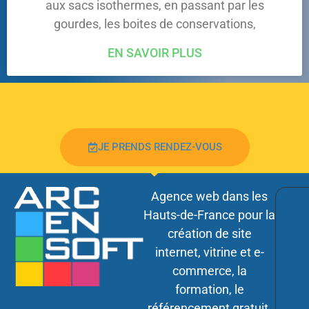
aux sacs isothermes, en passant par les
gourdes, les boites de conservations,
EN SAVOIR PLUS
JE PRENDS RENDEZ-VOUS
Agence web dans les
Hauts-de-France pour la
création de site
internet, vitrine et e-
commerce, la
formation, le
référencement gratuit,