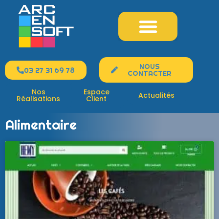
Création Site Internet
Marketing Web
Nos Formations Web
NOUS
03 27 31 69 78
CONTACTER
Nos
Espace
Actualités
Réalisations
Client
Alimentaire