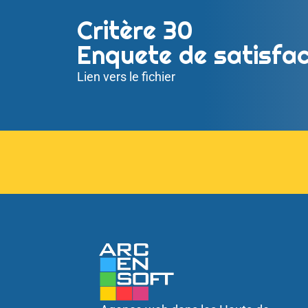
Critère 30
Enquete de satisfac
Lien vers le fichier