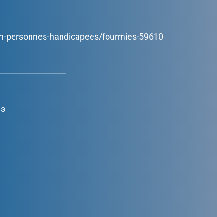
ph-personnes-handicapees/fourmies-59610
_________________
es
s