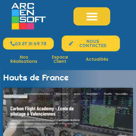
Création Site Internet
Marketing Web
Nos Formations Web
NOUS
03 27 31 69 78
CONTACTER
Nos
Espace
Actualités
Réalisations
Client
Hauts de France